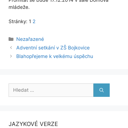
mládeže.
Stránky:
1
2
Rubriky
Nezařazené
Adventní setkání v ZŠ Bojkovice
Blahopřejeme k velkému úspěchu
Hledat:
JAZYKOVÉ VERZE