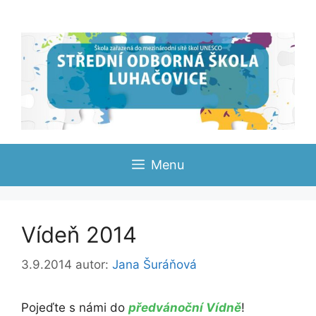
Přeskočit
na
obsah
Menu
Vídeň 2014
3.9.2014
autor:
Jana Šuráňová
Pojeďte s námi do
předvánoční Vídně
!