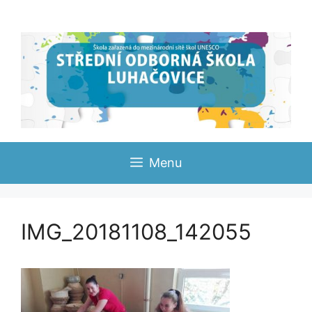
Přeskočit
na
obsah
Menu
IMG_20181108_142055