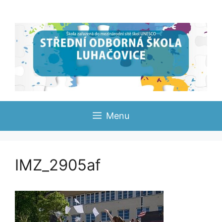
Přeskočit
na
obsah
Menu
IMZ_2905af