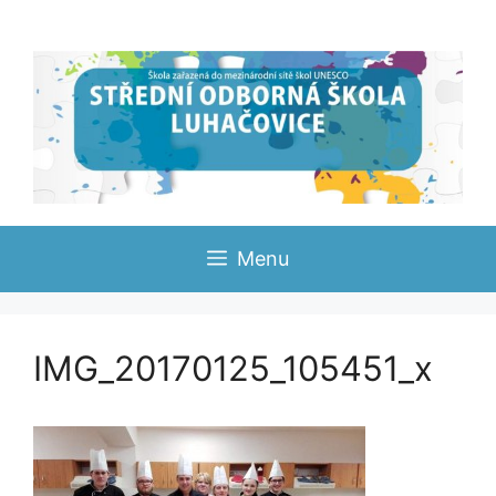
Přeskočit
na
obsah
Menu
IMG_20170125_105451_x