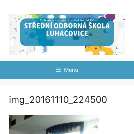
Přeskočit
na
obsah
Menu
img_20161110_224500